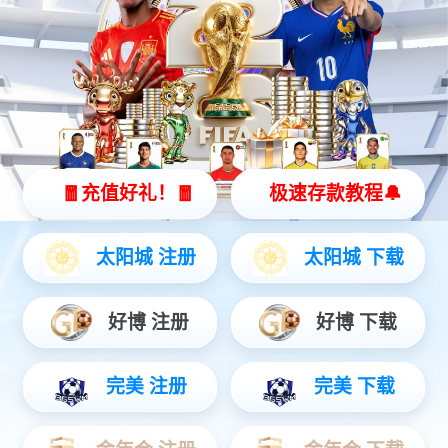
重点学科
学位授权点
序号
1
2
3
4
5